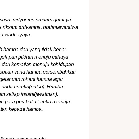
maya, mrtyor ma amrtam gamaya.
a riksam drdvamha, brahmawanitwa
sya wadhayaya.
 hamba dari yang tidak benar
gelapan pikiran menuju cahaya
 dari kematian menuju kehidupan
h pujian yang hamba persembahkan
getahuan rohani hamba agar
 pada hamba(nafsu). Hamba
 setiap insani(jiwatman),
dan para pejabat. Hamba memuja
tan kepada hamba.
, dhinam awinyawantu.