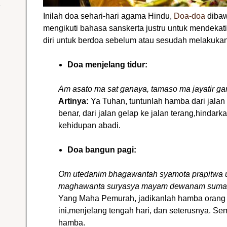
Inilah doa sehari-hari agama Hindu,
Doa-doa
dibaw
mengikuti bahasa sanskerta justru untuk mendeka
diri untuk berdoa sebelum atau sesudah melakukan 
Doa menjelang tidur:
Am asato ma sat ganaya, tamaso ma jayatir g
Artinya:
Ya Tuhan, tuntunlah hamba dari jalan
benar, dari jalan gelap ke jalan terang,hinda
kehidupan abadi.
Doa bangun pagi:
Om utedanim bhagawantah syamota prapitwa 
maghawanta suryasya mayam dewanam suma
Yang Maha Pemurah, jadikanlah hamba orang y
ini,menjelang tengah hari, dan seterusnya. S
hamba.