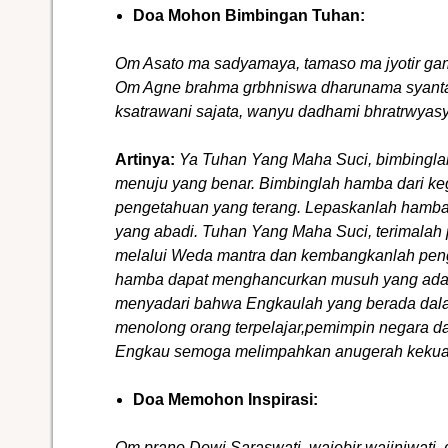
Doa Mohon Bimbingan Tuhan:
Om Asato ma sadyamaya, tamaso ma jyotir ga
Om Agne brahma grbhniswa dharunama syant
ksatrawani sajata, wanyu dadhami bhratrwya
Artinya:
Ya Tuhan Yang Maha Suci, bimbinglah
menuju yang benar. Bimbinglah hamba dari ke
pengetahuan yang terang. Lepaskanlah hamba
yang abadi. Tuhan Yang Maha Suci, terimala
melalui Weda mantra dan kembangkanlah pen
hamba dapat menghancurkan musuh yang ada
menyadari bahwa Engkaulah yang berada dalam
menolong orang terpelajar,pemimpin negara 
Engkau semoga melimpahkan anugerah kekua
Doa Memohon Inspirasi:
Om prano Dewi Saraswati, wajebir wajiniwati