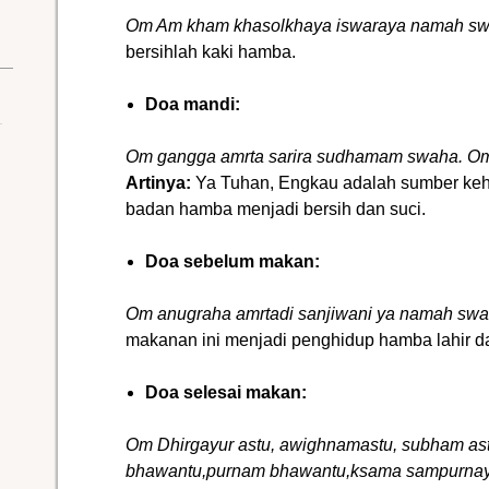
Om Am kham khasolkhaya iswaraya namah sw
bersihlah kaki hamba.
Doa mandi:
Om gangga amrta sarira sudhamam swaha.
Om
Artinya:
Ya Tuhan, Engkau adalah sumber keh
badan hamba menjadi bersih dan suci.
Doa sebelum makan:
Om anugraha amrtadi sanjiwani ya namah swa
makanan ini menjadi penghidup hamba lahir da
Doa selesai makan:
Om Dhirgayur astu, awighnamastu, subham a
bhawantu,purnam bhawantu,ksama sampurn