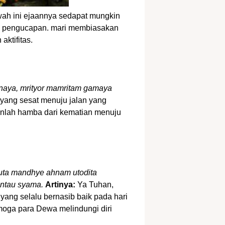
ah ini ejaannya sedapat mungkin
ti pengucapan. mari membiasakan
aktifitas.
anaya, mrityor mamritam gamaya
 yang sesat menuju jalan yang
rkanlah hamba dari kematian menuju
uta mandhye ahnam utodita
ntau syama.
Artinya:
Ya Tuhan,
ang selalu bernasib baik pada hari
emoga para Dewa melindungi diri