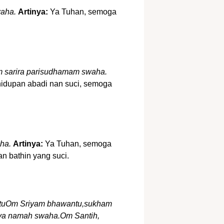
aha.
Artinya:
Ya Tuhan, semoga
 sarira parisudhamam swaha.
idupan abadi nan suci, semoga
ha.
Artinya:
Ya Tuhan, semoga
n bathin yang suci.
stuOm Sriyam bhawantu,sukham
aya namah
swaha.Om
Santih,