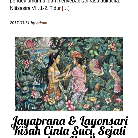
pendek umurmu, dan menyebabkan rasa dukacita. –
Nitisastra VII, 1-2. Tidur
[…]
2017-03-31
by
admin
Jayaprana & Layonsari
Kisah Cinta Suci, Sejati