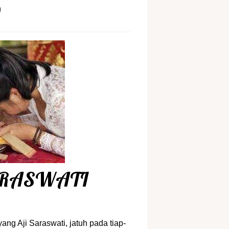
9
ARASWATI
ng Aji Saraswati, jatuh pada tiap-