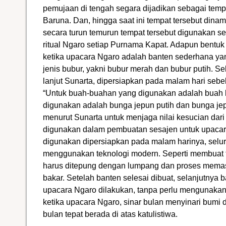
pemujaan di tengah segara dijadikan sebagai te
Baruna. Dan, hingga saat ini tempat tersebut din
secara turun temurun tempat tersebut digunakan s
ritual Ngaro setiap Purnama Kapat. Adapun bentu
ketika upacara Ngaro adalah banten sederhana yan
jenis bubur, yakni bubur merah dan bubur putih. Se
lanjut Sunarta, dipersiapkan pada malam hari seb
“Untuk buah-buahan yang digunakan adalah buah l
digunakan adalah bunga jepun putih dan bunga jep
menurut Sunarta untuk menjaga nilai kesucian dar
digunakan dalam pembuatan sesajen untuk upacar
digunakan dipersiapkan pada malam harinya, selu
menggunakan teknologi modern. Seperti membuat 
harus ditepung dengan lumpang dan proses mem
bakar. Setelah banten selesai dibuat, selanjutnya 
upacara Ngaro dilakukan, tanpa perlu mengunakan
ketika upacara Ngaro, sinar bulan menyinari bumi
bulan tepat berada di atas katulistiwa.