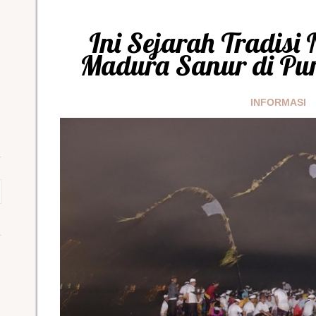
Ini Sejarah Tradis
Madura Sanur di Pur
INFORMASI