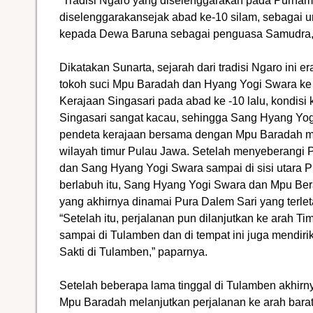
“Tradisi Ngaro yang diselenggarakan pada Purnam
diselenggarakansejak abad ke-10 silam, sebagai u
kepada Dewa Baruna sebagai penguasa Samudra,” 
Dikatakan Sunarta, sejarah dari tradisi Ngaro ini e
tokoh suci Mpu Baradah dan Hyang Yogi Swara ke 
Kerajaan Singasari pada abad ke -10 lalu, kondis
Singasari sangat kacau, sehingga Sang Hyang Yo
pendeta kerajaan bersama dengan Mpu Baradah m
wilayah timur Pulau Jawa. Setelah menyeberangi 
dan Sang Hyang Yogi Swara sampai di sisi utara Pu
berlabuh itu, Sang Hyang Yogi Swara dan Mpu Be
yang akhirnya dinamai Pura Dalem Sari yang terleta
“Setelah itu, perjalanan pun dilanjutkan ke arah 
sampai di Tulamben dan di tempat ini juga mendi
Sakti di Tulamben,” paparnya.
Setelah beberapa lama tinggal di Tulamben akhir
Mpu Baradah melanjutkan perjalanan ke arah bara