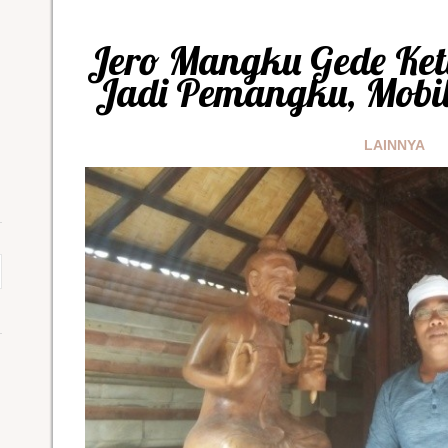
Jero Mangku Gede Ketu
Jadi Pemangku, Mobi
LAINNYA