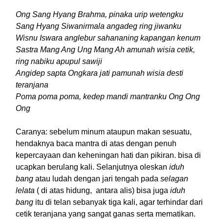
Ong Sang Hyang Brahma, pinaka urip wetengku
Sang Hyang Siwanirmala angadeg ring jiwanku
Wisnu Iswara anglebur sahananing kapangan kenum
Sastra Mang Ang Ung Mang Ah amunah wisia cetik,
ring nabiku apupul sawiji
Angidep sapta Ongkara jati pamunah wisia desti
teranjana
Poma poma poma, kedep mandi mantranku Ong Ong
Ong
Caranya: sebelum minum ataupun makan sesuatu,
hendaknya baca mantra di atas dengan penuh
kepercayaan dan keheningan hati dan pikiran. bisa di
ucapkan berulang kali. Selanjutnya oleskan
iduh
bang
atau ludah dengan jari tengah pada
selagan
lelata
( di atas hidung, antara alis) bisa juga
iduh
bang
itu di telan sebanyak tiga kali, agar terhindar dari
cetik teranjana yang sangat ganas serta mematikan.