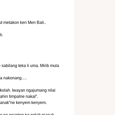
aut metakon ken Men Bali..
i.
sabilang teka li uma. Mirib mula
ada nakonang….
olah. Iwayan ngajumang nilai
ahin timpalne nakal”.
pianak”ne kenyem kenyem.
do ne nganten tur nglah pianak.