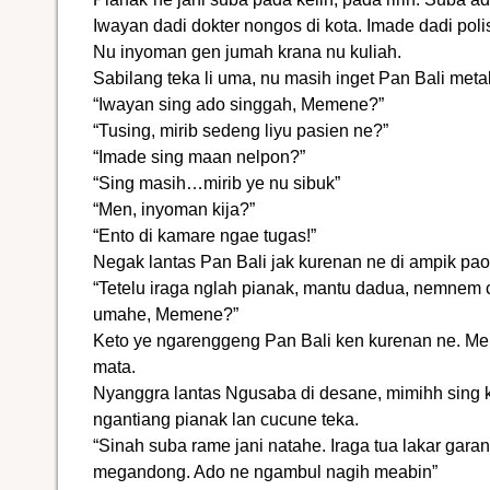
Iwayan dadi dokter nongos di kota. Imade dadi poli
Nu inyoman gen jumah krana nu kuliah.
Sabilang teka li uma, nu masih inget Pan Bali me
“Iwayan sing ado singgah, Memene?”
“Tusing, mirib sedeng liyu pasien ne?”
“Imade sing maan nelpon?”
“Sing masih…mirib ye nu sibuk”
“Men, inyoman kija?”
“Ento di kamare ngae tugas!”
Negak lantas Pan Bali jak kurenan ne di ampik pa
“Tetelu iraga nglah pianak, mantu dadua, nemne
umahe, Memene?”
Keto ye ngarenggeng Pan Bali ken kurenan ne. Men
mata.
Nyanggra lantas Ngusaba di desane, mimihh sing 
ngantiang pianak lan cucune teka.
“Sinah suba rame jani natahe. Iraga tua lakar gara
megandong. Ado ne ngambul nagih meabin”