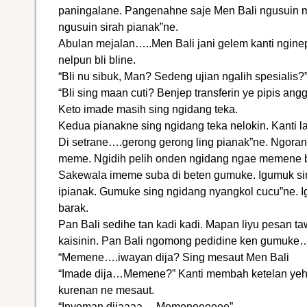
paningalane. Pangenahne saje Men Bali ngusuin mo
ngusuin sirah pianak”ne.
Abulan mejalan…..Men Bali jani gelem kanti ngine
nelpun bli bline.
“Bli nu sibuk, Man? Sedeng ujian ngalih spesialis?
“Bli sing maan cuti? Benjep transferin ye pipis ang
Keto imade masih sing ngidang teka.
Kedua pianakne sing ngidang teka nelokin. Kanti l
Di setrane….gerong gerong ling pianak”ne. Ngora
meme. Ngidih pelih onden ngidang ngae memene 
Sakewala imeme suba di beten gumuke. Igumuk sin
ipianak. Gumuke sing ngidang nyangkol cucu”ne. 
barak.
Pan Bali sedihe tan kadi kadi. Mapan liyu pesan 
kaisinin. Pan Bali ngomong pedidine ken gumuke
“Memene….iwayan dija? Sing mesaut Men Bali
“Imade dija…Memene?” Kanti membah ketelan yeh 
kurenan ne mesaut.
“Inyoman dijaaaa….Memeneeeeee”