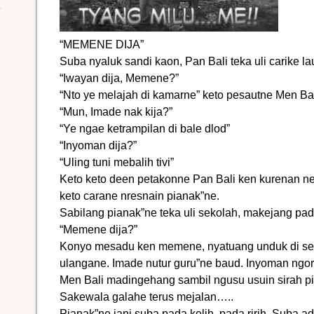
“MEMENE DIJA”
Suba nyaluk sandi kaon, Pan Bali teka uli carike l
“Iwayan dija, Memene?”
“Nto ye melajah di kamarne” keto pesautne Men Bal
“Mun, Imade nak kija?”
“Ye ngae ketrampilan di bale dlod”
“Inyoman dija?”
“Uling tuni mebalih tivi”
Keto keto deen petakonne Pan Bali ken kurenan ne 
keto carane nresnain pianak”ne.
Sabilang pianak”ne teka uli sekolah, makejang p
“Memene dija?”
Konyo mesadu ken memene, nyatuang unduk di sek
ulangane. Imade nutur guru”ne baud. Inyoman ngor
Men Bali madingehang sambil ngusu usuin sirah 
Sakewala galahe terus mejalan…..
Pianak”ne jani suba pada kelih, pada ririh. Suba a