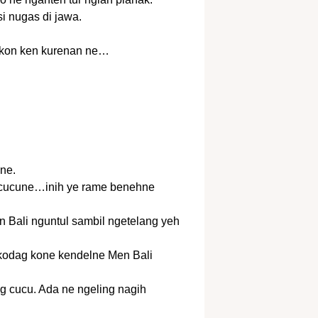
si nugas di jawa.
takon ken kurenan ne…
one.
m cucune…inih ye rame benehne
 Bali nguntul sambil ngetelang yeh
kodag kone kendelne Men Bali
ng cucu. Ada ne ngeling nagih