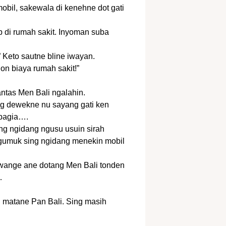
bil, sakewala di kenehne dot gati
p di rumah sakit. Inyoman suba
” Keto sautne bline iwayan.
gon biaya rumah sakit!”
antas Men Bali ngalahin.
ng dewekne nu sayang gati ken
bagia….
g ngidang ngusu usuin sirah
Igumuk sing ngidang menekin mobil
tawange ane dotang Men Bali tonden
…
matane Pan Bali. Sing masih