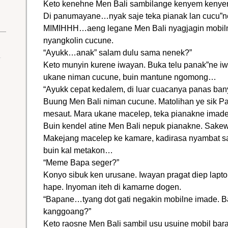
Keto kenehne Men Bali sambilange kenyem kenye
Di panumayane…nyak saje teka pianak lan cucu”n
MIMIHHH…aeng legane Men Bali nyagjagin mobil
nyangkolin cucune.
“Ayukk…anak” salam dulu sama nenek?”
Keto munyin kurene iwayan. Buka telu panak”ne iw
ukane niman cucune, buin mantune ngomong…
“Ayukk cepat kedalem, di luar cuacanya panas banya
Buung Men Bali niman cucune. Matolihan ye sik Pa
mesaut. Mara ukane macelep, teka pianakne imade
Buin kendel atine Men Bali nepuk pianakne. Sakewa
Makejang macelep ke kamare, kadirasa nyambat sa
buin kal metakon…
“Meme Bapa seger?”
Konyo sibuk ken urusane. Iwayan pragat diep laptop
hape. Inyoman iteh di kamarne dogen.
“Bapane…tyang dot gati negakin mobilne imade. Ba
kanggoang?”
Keto raosne Men Bali sambil usu usuine mobil bara