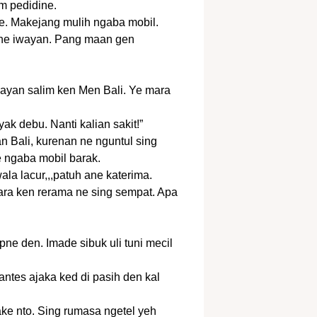
m pedidine.
e. Makejang mulih ngaba mobil.
ne iwayan. Pang maan gen
ayan salim ken Men Bali. Ye mara
k debu. Nanti kalian sakit!”
n Bali, kurenan ne nguntul sing
 ngaba mobil barak.
la lacur,,,patuh ane katerima.
ra ken rerama ne sing sempat. Apa
ne den. Imade sibuk uli tuni mecil
ntes ajaka ked di pasih den kal
ke nto. Sing rumasa ngetel yeh