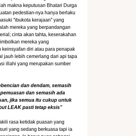
lalah makna keputusan Bhatari Durga
uatan pedestian-nya hanya berlaku
masuki “ibukota kerajaan” yang
adalah mereka yang berpandangan
rial; cinta akan tahta, keserakahan
yimbolkan mereka yang
 keinsyafan diri atau para penapak
al jauh lebih cemerlang dari api tapa
asi illahi yang merupakan sumber
kebencian dan dendam, semasih
t pemuasan dan semasih ada
n, jika semua itu cukup untuk
ut LEAK pasti tetap eksis”
ili rasa ketidak puasan yang
suri yang sedang berkuasa tapi ia