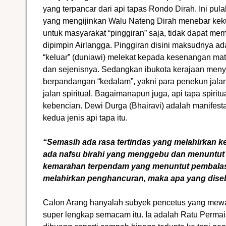
yang terpancar dari api tapas Rondo Dirah. Ini pu
yang mengijinkan Walu Nateng Dirah menebar kek
untuk masyarakat “pinggiran” saja, tidak dapat me
dipimpin Airlangga. Pinggiran disini maksudnya 
“keluar” (duniawi) melekat kepada kesenangan mate
dan sejenisnya. Sedangkan ibukota kerajaan men
berpandangan “kedalam”, yakni para penekun jalan
jalan spiritual. Bagaimanapun juga, api tapa spiritu
kebencian. Dewi Durga (Bhairavi) adalah manifest
kedua jenis api tapa itu.
“Semasih ada rasa tertindas yang melahirkan 
ada nafsu birahi yang menggebu dan menuntu
kemarahan terpendam yang menuntut pembalasa
melahirkan penghancuran, maka apa yang diseb
Calon Arang hanyalah subyek pencetus yang mewak
super lengkap semacam itu. Ia adalah Ratu Permai