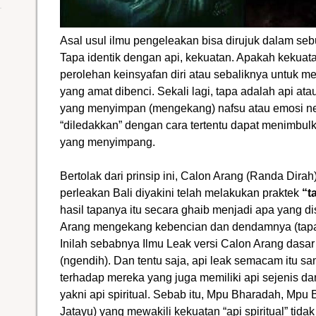
Asal usul ilmu pengeleakan bisa dirujuk dalam sebu
Tapa identik dengan api, kekuatan. Apakah kekuat
perolehan keinsyafan diri atau sebaliknya untuk
yang amat dibenci. Sekali lagi, tapa adalah api a
yang menyimpan (mengekang) nafsu atau emosi neg
“diledakkan” dengan cara tertentu dapat menimbulk
yang menyimpang.
Bertolak dari prinsip ini, Calon Arang (Randa Dirah
perleakan Bali diyakini telah melakukan praktek
“t
hasil tapanya itu secara ghaib menjadi apa yang d
Arang mengekang kebencian dan dendamnya (tapa) 
Inilah sebabnya Ilmu Leak versi Calon Arang dasa
(ngendih). Dan tentu saja, api leak semacam itu s
terhadap mereka yang juga memiliki api sejenis dari
yakni api spiritual. Sebab itu, Mpu Bharadah, Mpu
Jatayu) yang mewakili kekuatan “api spiritual” ti