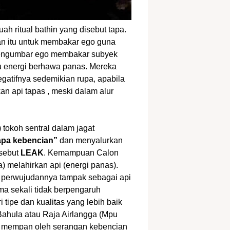
ah ritual bathin yang disebut tapa.
an itu untuk membakar ego guna
 mengumbar ego membakar subyek
tau energi berhawa panas. Mereka
atifnya sedemikian rupa, apabila
an api tapas , meski dalam alur
) tokoh sentral dalam jagat
apa kebencian”
dan menyalurkan
isebut
LEAK
. Kemampuan Calon
melahirkan api (energi panas).
r perwujudannya tampak sebagai api
ama sekali tidak berpengaruh
 tipe dan kualitas yang lebih baik
 Bahula atau Raja Airlangga (Mpu
dak mempan oleh serangan kebencian