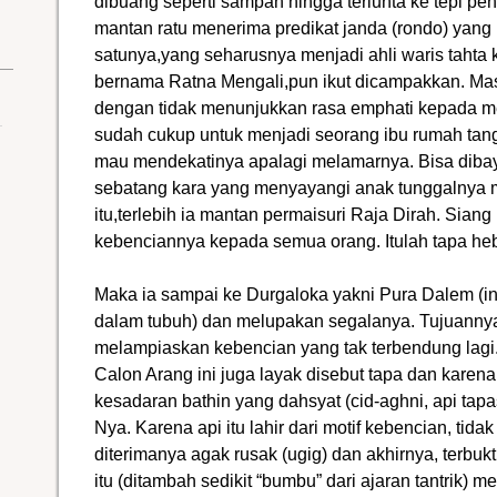
dibuang seperti sampah hingga terlunta ke tepi pe
mantan ratu menerima predikat janda (rondo) yan
satunya,yang seharusnya menjadi ahli waris tahta
bernama Ratna Mengali,pun ikut dicampakkan. Ma
dengan tidak menunjukkan rasa emphati kepada me
sudah cukup untuk menjadi seorang ibu rumah tang
mau mendekatinya apalagi melamarnya. Bisa diba
sebatang kara yang menyayangi anak tunggalnya
itu,terlebih ia mantan permaisuri Raja Dirah. Si
kebenciannya kepada semua orang. Itulah tapa he
Maka ia sampai ke Durgaloka yakni Pura Dalem (inn
dalam tubuh) dan melupakan segalanya. Tujuanny
melampiaskan kebencian yang tak terbendung lag
Calon Arang ini juga layak disebut tapa dan karena
kesadaran bathin yang dahsyat (cid-aghni, api ta
Nya. Karena api itu lahir dari motif kebencian, tidak
diterimanya agak rusak (ugig) dan akhirnya, terb
itu (ditambah sedikit “bumbu” dari ajaran tantrik) 