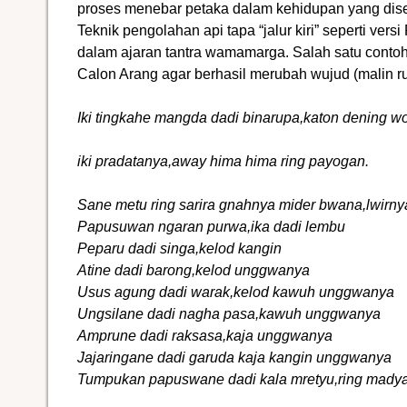
proses menebar petaka dalam kehidupan yang disebu
Teknik pengolahan api tapa “jalur kiri” seperti ver
dalam ajaran tantra wamamarga. Salah satu contoh
Calon Arang agar berhasil merubah wujud (malin rup
Iki tingkahe mangda dadi binarupa,katon dening w
iki pradatanya,away hima hima ring payogan.
Sane metu ring sarira gnahnya mider bwana,lwirnya
Papusuwan ngaran purwa,ika dadi lembu
Peparu dadi singa,kelod kangin
Atine dadi barong,kelod unggwanya
Usus agung dadi warak,kelod kawuh unggwanya
Ungsilane dadi nagha pasa,kawuh unggwanya
Amprune dadi raksasa,kaja unggwanya
Jajaringane dadi garuda kaja kangin unggwanya
Tumpukan papuswane dadi kala mretyu,ring mad