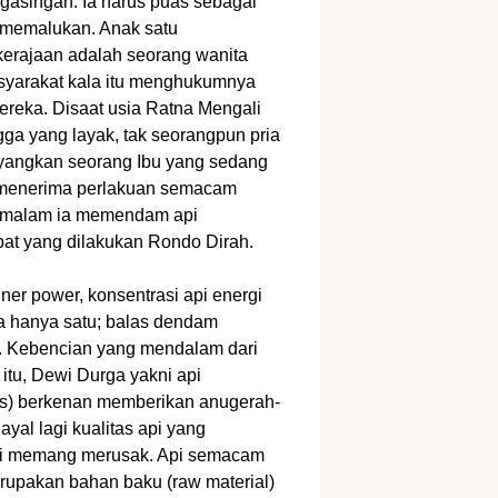
ngasingan. Ia harus puas sebagai
g memalukan. Anak satu
 kerajaan adalah seorang wanita
syarakat kala itu menghukumnya
reka. Disaat usia Ratna Mengali
ga yang layak, tak seorangpun pria
yangkan seorang Ibu yang sedang
 menerima perlakuan semacam
ang malam ia memendam api
bat yang dilakukan Rondo Dirah.
er power, konsentrasi api energi
a hanya satu; balas dendam
i. Kebencian yang mendalam dari
 itu, Dewi Durga yakni api
pas) berkenan memberikan anugerah-
 ayal lagi kualitas api yang
ukti memang merusak. Api semacam
merupakan bahan baku (raw material)