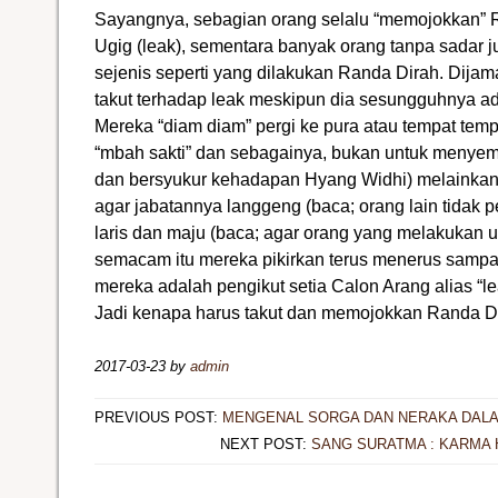
Sayangnya, sebagian orang selalu “memojokkan” R
Ugig (leak), sementara banyak orang tanpa sadar 
sejenis seperti yang dilakukan Randa Dirah. Dija
takut terhadap leak meskipun dia sesungguhnya ad
Mereka “diam diam” pergi ke pura atau tempat tem
“mbah sakti” dan sebagainya, bukan untuk meny
dan bersyukur kehadapan Hyang Widhi) melainkan
agar jabatannya langgeng (baca; orang lain tidak 
laris dan maju (baca; agar orang yang melakukan us
semacam itu mereka pikirkan terus menerus sampai t
mereka adalah pengikut setia Calon Arang alias “lea
Jadi kenapa harus takut dan memojokkan Randa D
2017-03-23
by
admin
PREVIOUS POST:
MENGENAL SORGA DAN NERAKA DALA
NEXT POST:
SANG SURATMA : KARMA 