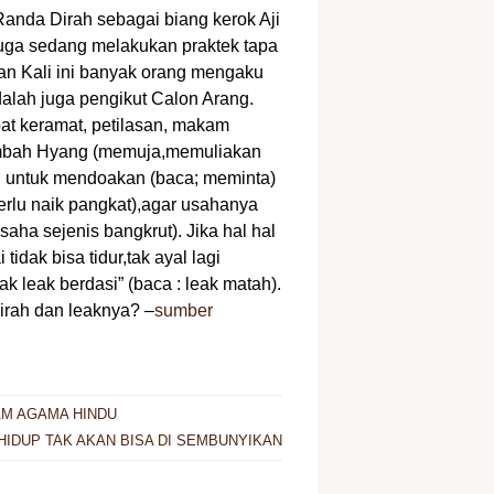
anda Dirah sebagai biang kerok Aji
juga sedang melakukan praktek tapa
man Kali ini banyak orang mengaku
alah juga pengikut Calon Arang.
pat keramat, petilasan, makam
embah Hyang (memuja,memuliakan
 untuk mendoakan (baca; meminta)
perlu naik pangkat),agar usahanya
aha sejenis bangkrut). Jika hal hal
idak bisa tidur,tak ayal lagi
k leak berdasi” (baca : leak matah).
irah dan leaknya? –
sumber
M AGAMA HINDU
HIDUP TAK AKAN BISA DI SEMBUNYIKAN