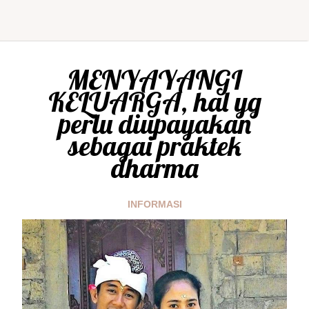
MENYAYANGI
KELUARGA, hal yg
perlu diupayakan
sebagai praktek
dharma
INFORMASI