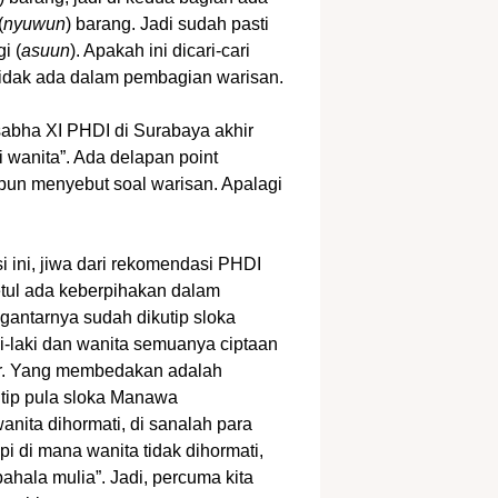
(
nyuwun
) barang. Jadi sudah pasti
i (
asuun
). Apakah ini dicari-cari
tidak ada dalam pembagian warisan.
bha XI PHDI di Surabaya akhir
 wanita”. Ada delapan point
pun menyebut soal warisan. Apalagi
ini, jiwa dari rekomendasi PHDI
etul ada keberpihakan dalam
antarnya sudah dikutip sloka
i-laki dan wanita semuanya ciptaan
ar. Yang membedakan adalah
utip pula sloka Manawa
anita dihormati, di sanalah para
 di mana wanita tidak dihormati,
hala mulia”. Jadi, percuma kita