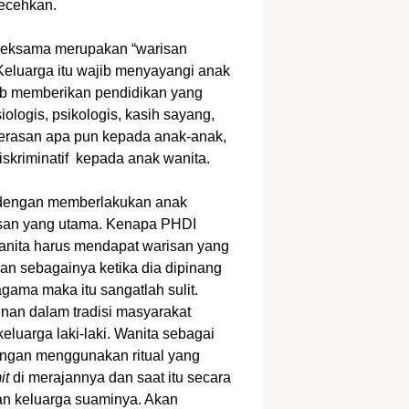
lecehkan.
n seksama merupakan “warisan
Keluarga itu wajib menyayangi anak
jib memberikan pendidikan yang
iologis, psikologis, kasih sayang,
ekerasan apa pun kepada anak-anak,
iskriminatif kepada anak wanita.
 dengan memberlakukan anak
risan yang utama. Kenapa PHDI
nita harus mendapat warisan yang
an sebagainya ketika dia dipinang
agama maka itu sangatlah sulit.
inan dalam tradisi masyarakat
eluarga laki-laki. Wanita sebagai
engan menggunakan ritual yang
it
di merajannya dan saat itu secara
gan keluarga suaminya. Akan