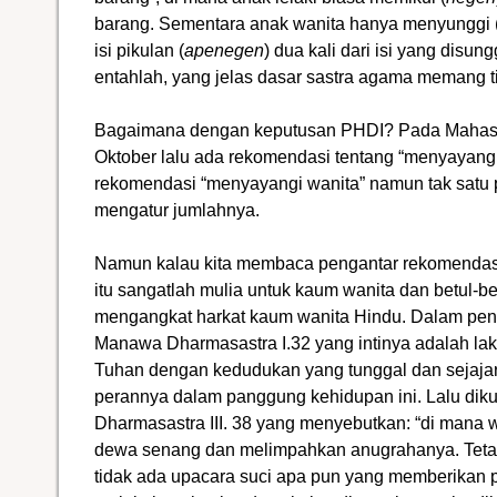
barang. Sementara anak wanita hanya menyunggi 
isi pikulan (
apenegen
) dua kali dari isi yang disungg
entahlah, yang jelas dasar sastra agama memang 
Bagaimana dengan keputusan PHDI? Pada Mahasa
Oktober lalu ada rekomendasi tentang “menyayangi
rekomendasi “menyayangi wanita” namun tak satu 
mengatur jumlahnya.
Namun kalau kita membaca pengantar rekomendasi 
itu sangatlah mulia untuk kaum wanita dan betul-b
mengangkat harkat kaum wanita Hindu. Dalam peng
Manawa Dharmasastra I.32 yang intinya adalah lak
Tuhan dengan kedudukan yang tunggal dan sejaj
perannya dalam panggung kehidupan ini. Lalu dik
Dharmasastra III. 38 yang menyebutkan: “di mana w
dewa senang dan melimpahkan anugrahanya. Tetapi
tidak ada upacara suci apa pun yang memberikan pa