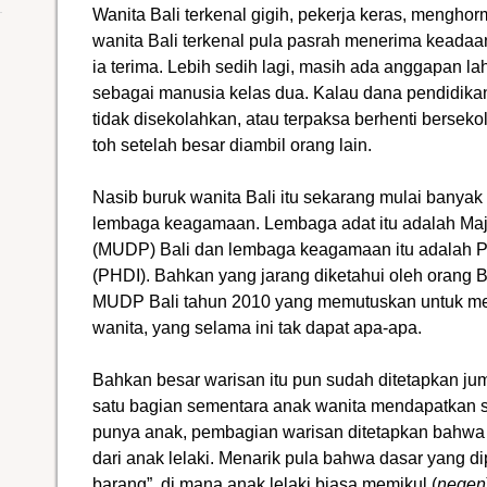
Wanita Bali terkenal gigih, pekerja keras, mengho
wanita Bali terkenal pula pasrah menerima keadaa
ia terima. Lebih sedih lagi, masih ada anggapan lah
sebagai manusia kelas dua. Kalau dana pendidikan
tidak disekolahkan, atau terpaksa berhenti berseko
toh setelah besar diambil orang lain.
Nasib buruk wanita Bali itu sekarang mulai banya
lembaga keagamaan. Lembaga adat itu adalah Ma
(MUDP) Bali dan lembaga keagamaan itu adalah P
(PHDI). Bahkan yang jarang diketahui oleh orang 
MUDP Bali tahun 2010 yang memutuskan untuk me
wanita, yang selama ini tak dapat apa-apa.
Bahkan besar warisan itu pun sudah ditetapkan ju
satu bagian sementara anak wanita mendapatkan s
punya anak, pembagian warisan ditetapkan bahwa
dari anak lelaki. Menarik pula bahwa dasar yang d
barang”, di mana anak lelaki biasa memikul (
negen