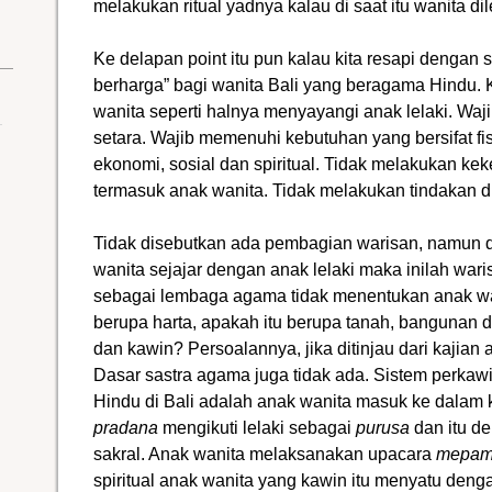
melakukan ritual yadnya kalau di saat itu wanita di
Ke delapan point itu pun kalau kita resapi denga
berharga” bagi wanita Bali yang beragama Hindu. 
wanita seperti halnya menyayangi anak lelaki. Wa
setara. Wajib memenuhi kebutuhan yang bersifat fis
ekonomi, sosial dan spiritual. Tidak melakukan k
termasuk anak wanita. Tidak melakukan tindakan d
Tidak disebutkan ada pembagian warisan, namun
wanita sejajar dengan anak lelaki maka inilah wa
sebagai lembaga agama tidak menentukan anak wa
berupa harta, apakah itu berupa tanah, bangunan d
dan kawin? Persoalannya, jika ditinjau dari kajian 
Dasar sastra agama juga tidak ada. Sistem perkaw
Hindu di Bali adalah anak wanita masuk ke dalam k
pradana
mengikuti lelaki sebagai
purusa
dan itu d
sakral. Anak wanita melaksanakan upacara
mepam
spiritual anak wanita yang kawin itu menyatu den