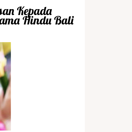
san Kepada
ama Hindu Bali