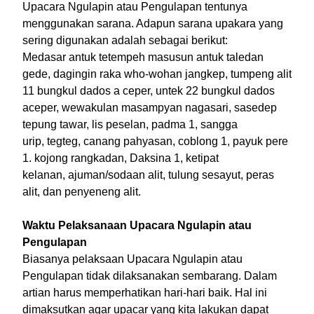
Upacara Ngulapin atau Pengulapan tentunya
menggunakan sarana. Adapun sarana upakara yang
sering digunakan adalah sebagai berikut:
Medasar antuk tetempeh masusun antuk taledan
gede, dagingin raka who-wohan jangkep, tumpeng alit
11 bungkul dados a ceper, untek 22 bungkul dados
aceper, wewakulan masampyan nagasari, sasedep
tepung tawar, lis peselan, padma 1, sangga
urip, tegteg, canang pahyasan, coblong 1, payuk pere
1. kojong rangkadan, Daksina 1, ketipat
kelanan, ajuman/sodaan alit, tulung sesayut, peras
alit, dan penyeneng alit.
Waktu Pelaksanaan Upacara Ngulapin atau
Pengulapan
Biasanya pelaksaan Upacara Ngulapin atau
Pengulapan tidak dilaksanakan sembarang. Dalam
artian harus memperhatikan hari-hari baik. Hal ini
dimaksutkan agar upacar yang kita lakukan dapat