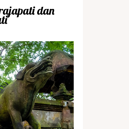
rajapati dan
ti