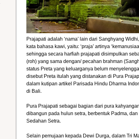
Prajapati adalah ‘nama’ lain dari Sanghyang Widhi, d
kata bahasa kawi, yaitu: ‘praja’ artinya ‘kemanusiaan 
sehingga secara harfiah prajapati disimpulkan sebag
(roh) yang sama dengan/ pecahan brahman (Sangh
status Preta yang keluarganya belum menyelengg
disebut Preta itulah yang distanakan di Pura Praj
dalam kutipan artikel Parisada Hindu Dharma Indo
di Bali.
Pura Prajapati sebagai bagian dari pura kahyangan
dibangun pada hulun setra, berbentuk Padma, dan
Sedahan Setra.
Selain pemujaan kepada Dewi Durga, dalam Tri Ma