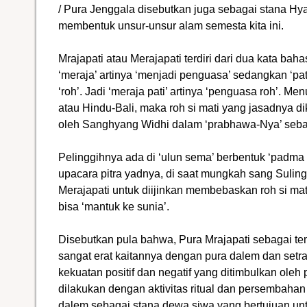
/ Pura Jenggala disebutkan juga sebagai stana H
membentuk unsur-unsur alam semesta kita ini.
Mrajapati atau Merajapati terdiri dari dua kata ba
‘meraja’ artinya ‘menjadi penguasa’ sedangkan ‘pati
‘roh’. Jadi ‘meraja pati’ artinya ‘penguasa roh’. Me
atau Hindu-Bali, maka roh si mati yang jasadnya d
oleh Sanghyang Widhi dalam ‘prabhawa-Nya’ sebag
Pelinggihnya ada di ‘ulun sema’ berbentuk ‘padma 
upacara pitra yadnya, di saat mungkah sang Suli
Merajapati untuk diijinkan membebaskan roh si mat
bisa ‘mantuk ke sunia’.
Disebutkan pula bahwa, Pura Mrajapati sebagai t
sangat erat kaitannya dengan pura dalem dan setra
kekuatan positif dan negatif yang ditimbulkan oleh p
dilakukan dengan aktivitas ritual dan persembahan
dalem sebagai stana dewa siwa yang bertujuan u