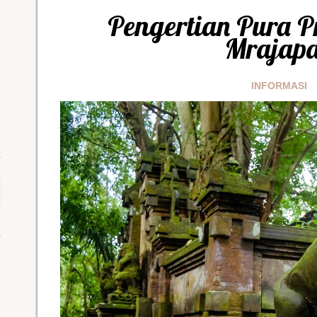
Pengertian Pura P
Mrajapa
INFORMASI