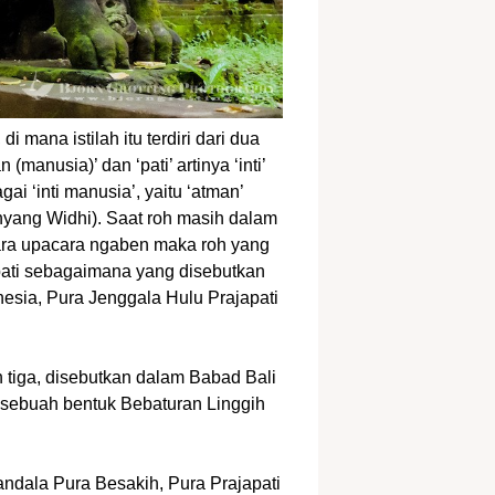
i mana istilah itu terdiri dari dua
(manusia)’ dan ‘pati’ artinya ‘inti’
ai ‘inti manusia’, yaitu ‘atman’
yang Widhi). Saat roh masih dalam
ara upacara ngaben maka roh yang
apati sebagaimana yang disebutkan
nesia, Pura Jenggala Hulu Prajapati
 tiga, disebutkan dalam Babad Bali
 sebuah bentuk Bebaturan Linggih
ndala Pura Besakih, Pura Prajapati