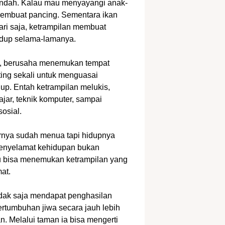
 indah. Kalau mau menyayangi anak-
membuat pancing. Sementara ikan
ri saja, ketrampilan membuat
idup selama-lamanya.
ik, berusaha menemukan tempat
ting sekali untuk menguasai
up. Entah ketrampilan melukis,
jar, teknik komputer, sampai
osial.
rnya sudah menua tapi hidupnya
 penyelamat kehidupan bukan
lau bisa menemukan ketrampilan yang
at.
idak saja mendapat penghasilan
ertumbuhan jiwa secara jauh lebih
. Melalui taman ia bisa mengerti