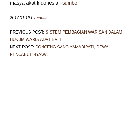
masyarakat Indonesia.–
sumber
2017-01-19
by
admin
PREVIOUS POST:
SISTEM PEMBAGIAN WARISAN DALAM
HUKUM WARIS ADAT BALI
NEXT POST:
DONGENG SANG YAMADIPATI, DEWA
PENCABUT NYAWA