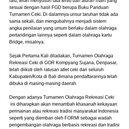
lalu, telah menyusun tata tertib dan aturan main yang
sesuai dengan hasil FGD berupa Buku Panduan
Turnamen Ceki. Di dalamnya unsur taruhan tidak ada
sama sekali, dan mengubahnya menjadi sistem
angka penilaian yang umum berlaku dalam olahraga
pertandingan lainnya seperti dalam olahraga kartu
Bridge, misalnya.
Sejak Pertama Kali diladakan, Turnamen Olahraga
Rekreasi Ceki di GOR Kompyang Sujana, Denpasar,
telah diikuti oleh ratusan atlet ceki dari seluruh
Kabupaten/Kota di Bali dimana pendaftarannya telah
dibuka di masing-masing daerah.
Dengan adanya Turnamen Olahraga Rekreasi Ceki
ini diharapkan akan menambah khasanah kekayaan
permainan atau rekreasi tradisi masyarakat Indonesia
seperti yang diemban oleh FORMI sebagai wadah
pengembangan olahraga berbasis rekreasi dan tradisi