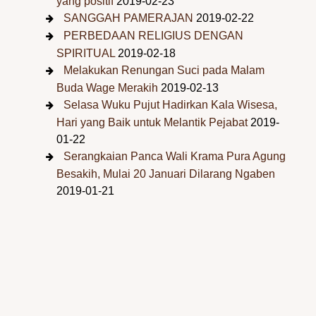
yang positif
2019-02-23
SANGGAH PAMERAJAN
2019-02-22
PERBEDAAN RELIGIUS DENGAN
SPIRITUAL
2019-02-18
Melakukan Renungan Suci pada Malam
Buda Wage Merakih
2019-02-13
Selasa Wuku Pujut Hadirkan Kala Wisesa,
Hari yang Baik untuk Melantik Pejabat
2019-
01-22
Serangkaian Panca Wali Krama Pura Agung
Besakih, Mulai 20 Januari Dilarang Ngaben
2019-01-21