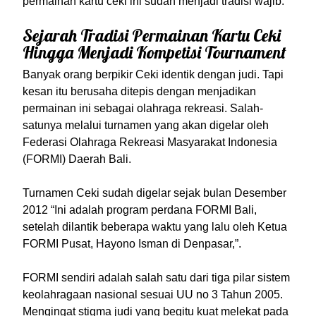
permainan kartu ceki ini sudah menjadi tradisi wajib.
Sejarah Tradisi Permainan Kartu Ceki
Hingga Menjadi Kompetisi Tournament
Banyak orang berpikir Ceki identik dengan judi. Tapi
kesan itu berusaha ditepis dengan menjadikan
permainan ini sebagai olahraga rekreasi. Salah-
satunya melalui turnamen yang akan digelar oleh
Federasi Olahraga Rekreasi Masyarakat Indonesia
(FORMI) Daerah Bali.
Turnamen Ceki sudah digelar sejak bulan Desember
2012 “Ini adalah program perdana FORMI Bali,
setelah dilantik beberapa waktu yang lalu oleh Ketua
FORMI Pusat, Hayono Isman di Denpasar,”.
FORMI sendiri adalah salah satu dari tiga pilar sistem
keolahragaan nasional sesuai UU no 3 Tahun 2005.
Mengingat stigma judi yang begitu kuat melekat pada