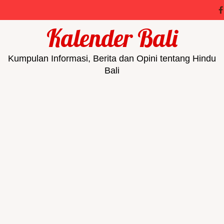
Kalender Bali
Kumpulan Informasi, Berita dan Opini tentang Hindu
Bali