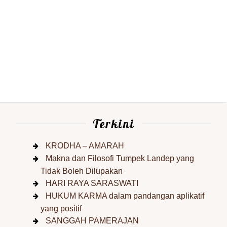
Terkini
KRODHA – AMARAH
Makna dan Filosofi Tumpek Landep yang
Tidak Boleh Dilupakan
HARI RAYA SARASWATI
HUKUM KARMA dalam pandangan aplikatif
yang positif
SANGGAH PAMERAJAN