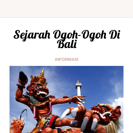
Sejarah Ogoh-Ogoh Di
Bali
INFORMASI