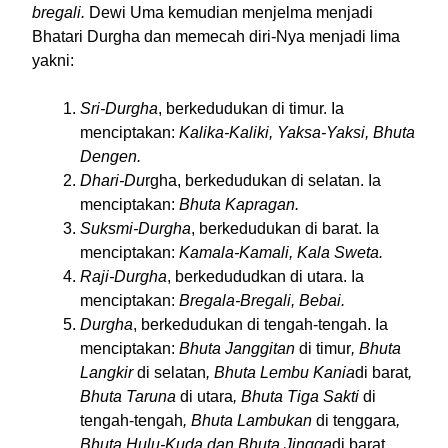
bregali.
Dewi Uma kemudian menjelma menjadi
Bhatari Durgha dan memecah diri-Nya menjadi lima
yakni:
Sri-Durgha
, berkedudukan di timur. Ia
menciptakan:
Kalika-Kaliki, Yaksa-Yaksi, Bhuta
Dengen.
Dhari-Du
rgha, berkedudukan di selatan. Ia
menciptakan:
Bhuta Kapragan.
Suksmi-Durgha
, berkedudukan di barat. Ia
menciptakan:
Kamala-Kamali, Kala Sweta.
Raji-Durgha
, berkedududkan di utara. Ia
menciptakan:
Bregala-Bregali, Bebai.
Durgha
, berkedudukan di tengah-tengah. Ia
menciptakan:
Bhuta Janggitan
di timur
, Bhuta
Langkir
di selatan
, Bhuta Lembu Kania
di barat
,
Bhuta Taruna
di utara
, Bhuta Tiga Sakti
di
tengah-tengah
, Bhuta Lambukan
di tenggara
,
Bhuta Hulu-Kuda dan Bhuta Jingga
di barat