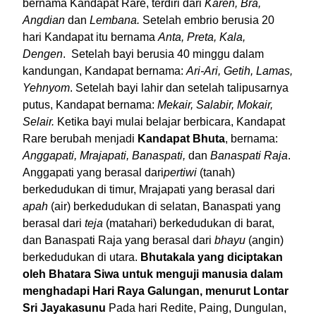
bernama Kandapat Rare, terdiri dari
Karen, Bra,
Angdian
dan
Lembana.
Setelah embrio berusia 20
hari Kandapat itu bernama
Anta,
Preta, Kala,
Dengen
. Setelah bayi berusia 40 minggu dalam
kandungan, Kandapat bernama:
Ari-Ari, Getih, Lamas,
Yehnyom
. Setelah bayi lahir dan setelah talipusarnya
putus, Kandapat bernama:
Mekair, Salabir,
Mokair,
Selair.
Ketika bayi mulai belajar berbicara, Kandapat
Rare berubah menjadi
Kandapat Bhuta
, bernama:
Anggapati, Mrajapati, Banaspati,
dan
Banaspati Raja
.
Anggapati yang berasal dari
pertiwi
(tanah)
berkedudukan di timur, Mrajapati yang berasal dari
apah
(air) berkedudukan di selatan, Banaspati yang
berasal dari
teja
(matahari) berkedudukan di barat,
dan Banaspati Raja yang berasal dari
bhayu
(angin)
berkedudukan di utara.
Bhutakala yang diciptakan
oleh Bhatara Siwa untuk menguji manusia dalam
menghadapi Hari Raya Galungan, menurut Lontar
Sri Jayakasunu
Pada hari Redite, Paing, Dungulan,