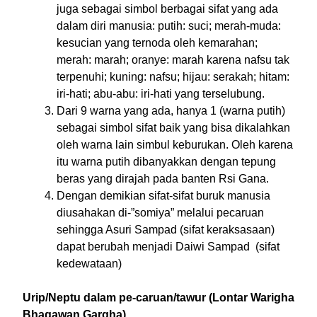
juga sebagai simbol berbagai sifat yang ada
dalam diri manusia: putih: suci; merah-muda:
kesucian yang ternoda oleh kemarahan;
merah: marah; oranye: marah karena nafsu tak
terpenuhi; kuning: nafsu; hijau: serakah; hitam:
iri-hati; abu-abu: iri-hati yang terselubung.
Dari 9 warna yang ada, hanya 1 (warna putih)
sebagai simbol sifat baik yang bisa dikalahkan
oleh warna lain simbul keburukan. Oleh karena
itu warna putih dibanyakkan dengan tepung
beras yang dirajah pada banten Rsi Gana.
Dengan demikian sifat-sifat buruk manusia
diusahakan di-”somiya” melalui pecaruan
sehingga Asuri Sampad (sifat keraksasaan)
dapat berubah menjadi Daiwi Sampad (sifat
kedewataan)
Urip/Neptu dalam pe-caruan/tawur (Lontar Warigha
Bhagawan Gargha)