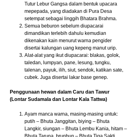
Tutur Lebur Gangsa dalam bentuk upacara
mepepada, yang diadakan di Pura Desa
setempat sebagai linggih Bhatara Brahma.
Semua beburon sebelum diupacarai
dimandikan terlebih dahulu kemudian
dikenakan kain menurut warna pengider
disertai kalungan uang kepeng manut urip.
Alat-alat yang ikut diupacarai: blakas, golok,
taledan, lumpyan, pane, lesung, tungku,
talenan, payuk, ilih, siut, sendok, katikan sate,
cubek. Juga disertai lakar base genep.
Penggunaan hewan dalam Caru dan Tawur
(Lontar Sudamala dan Lontar Kala Tattwa)
Ayam manca warna, masing-masing untuk:
putih – Bhuta Janggitan, biying – Bhuta
Langkir, siungan – Bhuta Lembu Kania, hitam –
Bhuta Taruna, brunbun – Bhuta Tiga Sakti