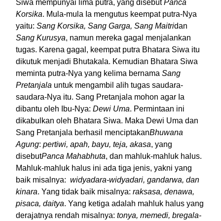
Siwa mempunyai lima putra, yang disebut
Panca
Korsika
. Mula-mula Ia mengutus keempat putra-Nya
yaitu:
Sang Korsika, Sang Garga, Sang Maitri
dan
Sang
Kurusya
, namun mereka gagal menjalankan
tugas. Karena gagal, keempat putra Bhatara Siwa itu
dikutuk menjadi Bhutakala. Kemudian Bhatara Siwa
meminta putra-Nya yang kelima bernama
Sang
Pretanjala
untuk mengambil alih tugas saudara-
saudara-Nya itu. Sang Pretanjala mohon agar Ia
dibantu oleh Ibu-Nya:
Dewi Uma
. Permintaan ini
dikabulkan oleh Bhatara Siwa. Maka Dewi Uma dan
Sang Pretanjala berhasil menciptakan
Bhuwana
Agung
:
pertiwi, apah, bayu, teja, akasa
, yang
disebut
Panca Mahabhuta
, dan mahluk-mahluk halus.
Mahluk-mahluk halus ini ada tiga jenis, yakni yang
baik misalnya:
widyadara-widyadari,
gandarwa, dan
kinara
. Yang tidak baik misalnya:
raksasa, denawa,
pisaca, daitya
. Yang ketiga adalah mahluk halus yang
derajatnya rendah misalnya:
tonya, memedi, bregala-