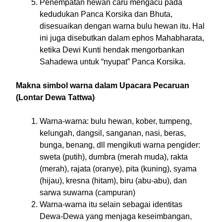
Penempatan hewan caru mengacu pada
kedudukan Panca Korsika dan Bhuta,
disesuaikan dengan warna bulu hewan itu. Hal
ini juga disebutkan dalam ephos Mahabharata,
ketika Dewi Kunti hendak mengorbankan
Sahadewa untuk “nyupat” Panca Korsika.
Makna simbol warna dalam Upacara Pecaruan
(Lontar Dewa Tattwa)
Warna-warna: bulu hewan, kober, tumpeng,
kelungah, dangsil, sanganan, nasi, beras,
bunga, benang, dll mengikuti warna pengider:
sweta (putih), dumbra (merah muda), rakta
(merah), rajata (oranye), pita (kuning), syama
(hijau), kresna (hitam), biru (abu-abu), dan
sarwa suwarna (campuran)
Warna-warna itu selain sebagai identitas
Dewa-Dewa yang menjaga keseimbangan,