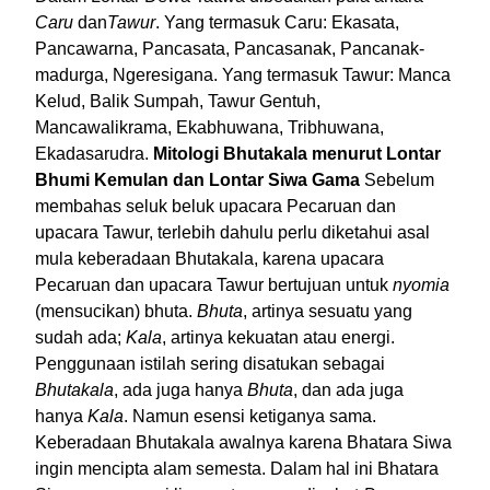
Caru
dan
Tawur
. Yang termasuk Caru: Ekasata,
Pancawarna, Pancasata, Pancasanak, Pancanak-
madurga, Ngeresigana. Yang termasuk Tawur: Manca
Kelud, Balik Sumpah, Tawur Gentuh,
Mancawalikrama, Ekabhuwana, Tribhuwana,
Ekadasarudra.
Mitologi Bhutakala menurut Lontar
Bhumi Kemulan dan Lontar Siwa Gama
Sebelum
membahas seluk beluk upacara Pecaruan dan
upacara Tawur, terlebih dahulu perlu diketahui asal
mula keberadaan Bhutakala, karena upacara
Pecaruan dan upacara Tawur bertujuan untuk
nyomia
(mensucikan) bhuta.
Bhuta
, artinya sesuatu yang
sudah ada;
Kala
, artinya kekuatan atau energi.
Penggunaan istilah sering disatukan sebagai
Bhutakala
, ada juga hanya
Bhuta
, dan ada juga
hanya
Kala
. Namun esensi ketiganya sama.
Keberadaan Bhutakala awalnya karena Bhatara Siwa
ingin mencipta alam semesta. Dalam hal ini Bhatara