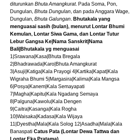
diturunkan
Bhuta Amangkurat
. Pada Soma, Pon,
Dungulan,
Bhuta Dungulan
, dan pada Anggara Wage,
Dungulan,
Bhuta Galungan
.
Bhutakala yang
menguasai sasih (bulan), menurut Lontar Bhumi
Kemulan, Lontar Siwa Gama, dan Lontar Tutur
Lebur Gangsa
Ke|Nama Sanskrit|Nama
Bali|Bhutakala yg menguasai
1|Srawana|Kasa|Bhuta Bregala
2|Bhadrawada|Karo|Bhuta Amangkurat
3|Asuji|Katiga|Kala Prayogi 4|Kartika|Kapat|Kala
Wigraha Bhumi 5|Margasira|Kalima|Kala Mangsa
6|Posya|Kanem|Kala Semayapati
7|Magha|Kapitu|Kala Ngadang Semaya
8|Palguna|Kawolu|Kala Dengen
9|Caitra|Kasanga|Kala Rogha
10|Waisaka|Kadasa|Kala Wijaya
11|Dyestha|Mala|Kala Solog 12|Asadha|Mala|Kala
Banaspati
Catus Pata (Lontar Dewa Tattwa dan
Lontar Eka Pratama)