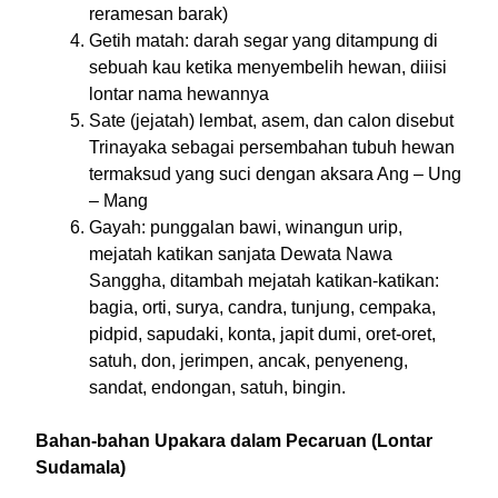
reramesan barak)
Getih matah: darah segar yang ditampung di
sebuah kau ketika menyembelih hewan, diiisi
lontar nama hewannya
Sate (jejatah) lembat, asem, dan calon disebut
Trinayaka sebagai persembahan tubuh hewan
termaksud yang suci dengan aksara Ang – Ung
– Mang
Gayah: punggalan bawi, winangun urip,
mejatah katikan sanjata Dewata Nawa
Sanggha, ditambah mejatah katikan-katikan:
bagia, orti, surya, candra, tunjung, cempaka,
pidpid, sapudaki, konta, japit dumi, oret-oret,
satuh, don, jerimpen, ancak, penyeneng,
sandat, endongan, satuh, bingin.
Bahan-bahan Upakara dalam Pecaruan
(Lontar
Sudamala)