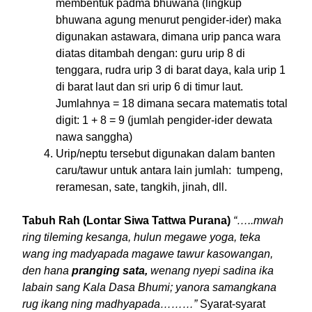
membentuk padma bhuwana (lingkup
bhuwana agung menurut pengider-ider) maka
digunakan astawara, dimana urip panca wara
diatas ditambah dengan: guru urip 8 di
tenggara, rudra urip 3 di barat daya, kala urip 1
di barat laut dan sri urip 6 di timur laut.
Jumlahnya = 18 dimana secara matematis total
digit: 1 + 8 = 9 (jumlah pengider-ider dewata
nawa sanggha)
Urip/neptu tersebut digunakan dalam banten
caru/tawur untuk antara lain jumlah: tumpeng,
reramesan, sate, tangkih, jinah, dll.
Tabuh Rah (Lontar Siwa Tattwa Purana)
“…..mwah
ring tileming kesanga, hulun megawe yoga, teka
wang ing madyapada magawe tawur kasowangan,
den hana
pranging sata,
wenang nyepi sadina ika
labain sang Kala Dasa Bhumi; yanora samangkana
rug ikang ning madhyapada………”
Syarat-syarat