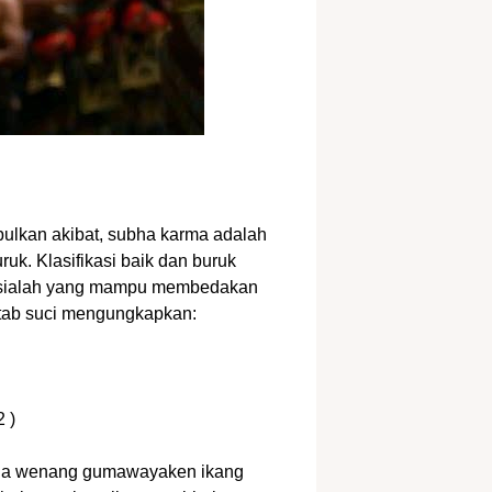
bulkan akibat, subha karma adalah
uk. Klasifikasi baik dan buruk
nusialah yang mampu membedakan
kitab suci mengungkapkan:
 )
uga wenang gumawayaken ikang