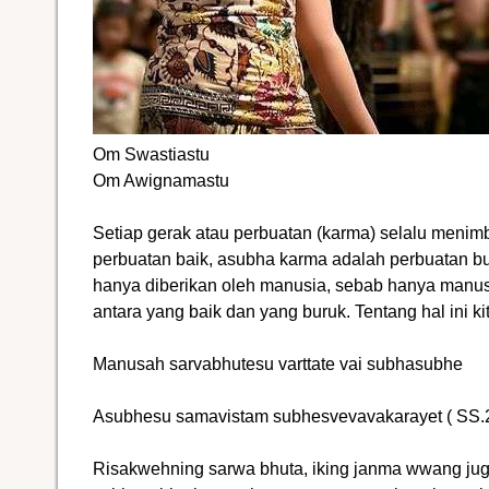
Om Swastiastu
Om Awignamastu
Setiap gerak atau perbuatan (karma) selalu menim
perbuatan baik, asubha karma adalah perbuatan bur
hanya diberikan oleh manusia, sebab hanya ma
antara yang baik dan yang buruk. Tentang hal ini 
Manusah sarvabhutesu varttate vai subhasubhe
Asubhesu samavistam subhesvevavakarayet ( SS.2
Risakwehning sarwa bhuta, iking janma wwang j