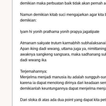
demikian maka perbuatan baik tidak akan pernah ad
Namun demikian kitab suci mengajarkan agar kita 
demikian:
Iyam hi yonih prathama yonih prapya jagatipate
Atmanam sakyate trutum karmabhih subhalaksanaih
Apan iking dadi wwang, uttama juga ya, nimittan
awaknya sangkeng sangsara, maka sadhanang sub
dadi wwang ika
Terjemahannya:
Menjelma menjadi manusia itu adalah sungguh-su
karena ia dapat menolong dirinya dari keadaan sen
demikianlah keuntungannya dapat menjelma menja
Dari sloka di atas ada dua point yang dapat kita pe