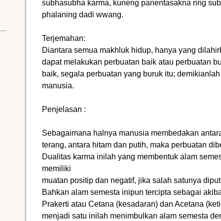
subhasubha karma, kuneng panentasakna ring su
phalaning dadi wwang.
Terjemahan:
Diantara semua makhluk hidup, hanya yang dilahir
dapat melakukan perbuatan baik atau perbuatan bu
baik, segala perbuatan yang buruk itu; demikianla
manusia.
Penjelasan :
Sebagaimana halnya manusia membedakan antara l
terang, antara hitam dan putih, maka perbuatan di
Dualitas karma inilah yang membentuk alam semest
memiliki
muatan positip dan negatif, jika salah satunya dip
Bahkan alam semesta inipun tercipta sebagai akiba
Prakerti atau Cetana (kesadaran) dan Acetana (ke
menjadi satu inilah menimbulkan alam semesta de