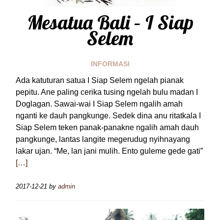
Mesatua Bali – I Siap
Selem
INFORMASI
Ada katuturan satua I Siap Selem ngelah pianak
pepitu. Ane paling cerika tusing ngelah bulu madan I
Doglagan. Sawai-wai I Siap Selem ngalih amah
nganti ke dauh pangkunge. Sedek dina anu ritatkala I
Siap Selem teken panak-panakne ngalih amah dauh
pangkunge, lantas langite megerudug nyihnayang
lakar ujan. “Me, lan jani mulih. Ento guleme gede gati”
[…]
2017-12-21
by
admin