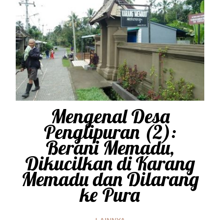
Mengenal Desa
Penglipuran (2):
Berani Memadu,
Dikucilkan di Karang
Memadu dan Dilarang
ke Pura