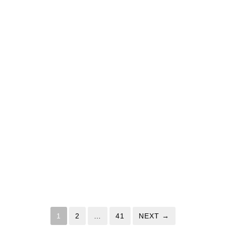
1
2
…
41
NEXT →