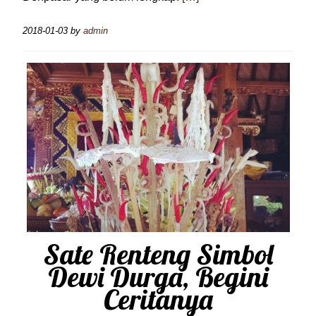
2018-01-03
by
admin
Sate Renteng Simbol
Dewi Durga, Begini
Ceritanya