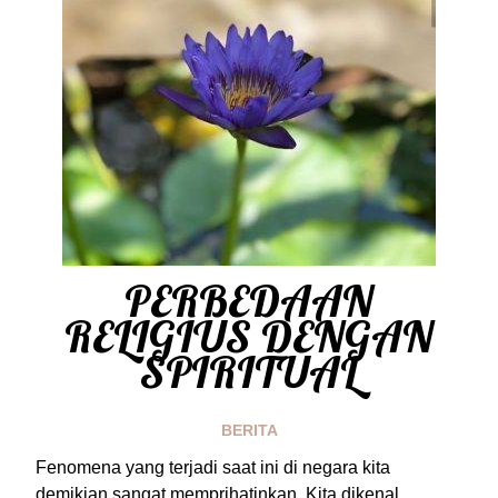
PERBEDAAN
RELIGIUS DENGAN
SPIRITUAL
BERITA
Fenomena yang terjadi saat ini di negara kita
demikian sangat memprihatinkan. Kita dikenal